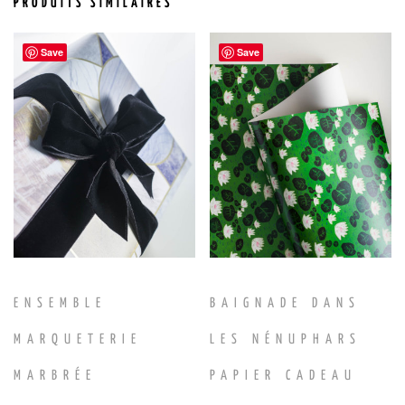
PRODUITS SIMILAIRES
Save
Save
ENSEMBLE
BAIGNADE DANS
MARQUETERIE
LES NÉNUPHARS
MARBRÉE
PAPIER CADEAU