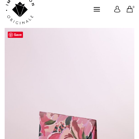
0
Save