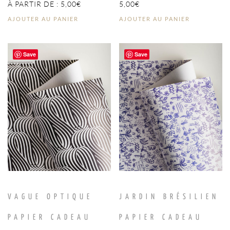
À PARTIR DE :
5,00
€
5,00
€
AJOUTER AU PANIER
AJOUTER AU PANIER
Save
Save
VAGUE OPTIQUE
JARDIN BRÉSILIEN
PAPIER CADEAU
PAPIER CADEAU