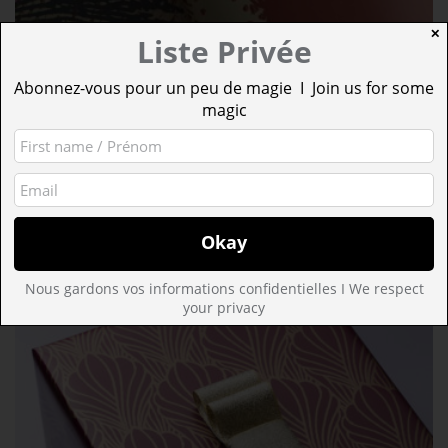
✕
Liste Privée
Abonnez-vous pour un peu de magie I Join us for some
magic
PLONGÉE EN EAUX PROFONDES –
CORAIL – PAPIER CADEAU
7,00
€
AJOUTER AU PANIER
Save
Nous gardons vos informations confidentielles I We respect
your privacy