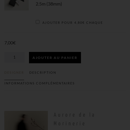
PAPIER
2.5m (38mm)
CADEAU
AJOUTER POUR
4,80
€
CHAQUE
7,00
€
AJOUTER AU PANIER
QUANTITÉ
DESIGNER
DESCRIPTION
DE
INFORMATIONS COMPLÉMENTAIRES
ENSEMBLE
PLONGÉE
Aurore de la
Morinerie
EN