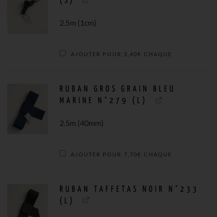
(S)
PLONGÉE
2.5m (1cm)
EN
AJOUTER POUR
2,40
€
CHAQUE
EAUX
PROFONDES
RUBAN GROS GRAIN BLEU
MARINE N°279 (L)
-
2.5m (40mm)
BLEU
AJOUTER POUR
7,70
€
CHAQUE
NUIT
RUBAN TAFFETAS NOIR N°233
-
(L)