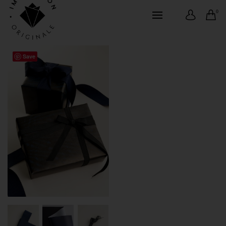
0
Save