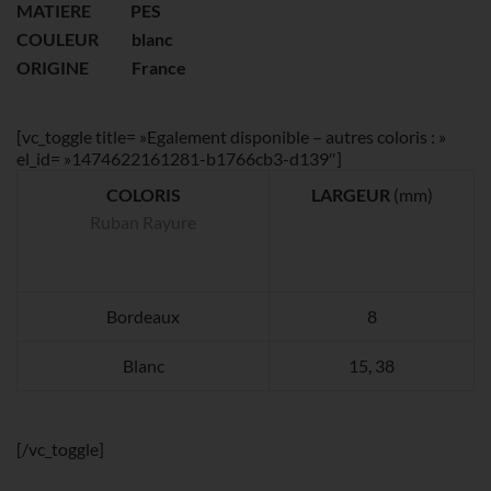
MATIERE PES
COULEUR blanc
ORIGINE France
[vc_toggle title= »Egalement disponible – autres coloris : »
el_id= »1474622161281-b1766cb3-d139″]
COLORIS
LARGEUR
(mm)
Ruban Rayure
Bordeaux
8
Blanc
15, 38
[/vc_toggle]