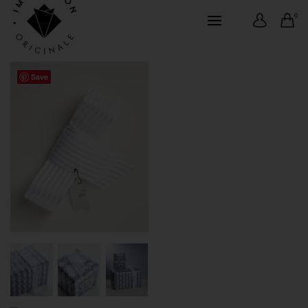
0
Save