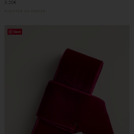
5,20
€
AJOUTER AU PANIER
Save