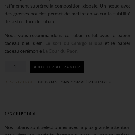
raffinement suprême la composition globale. Un nœud avec
des grosses boucles permet de mettre en valeur la subtilité
de la structure du ruban.
Nous vous recommandons ce ruban reflet avec le papier
cadeau bleu klein
Le sort du Ginkgo Biloba
et le papier
cadeau cérémonie
La Cour du Paon
.
AJOUTER AU PANIER
QUANTITÉ
DESCRIPTION
INFORMATIONS COMPLÉMENTAIRES
DE
RUBAN
DESCRIPTION
RAYURE
Nos rubans sont sélectionnés avec la plus grande attention
pour être en parfaite harmonie avec le papier cadeau