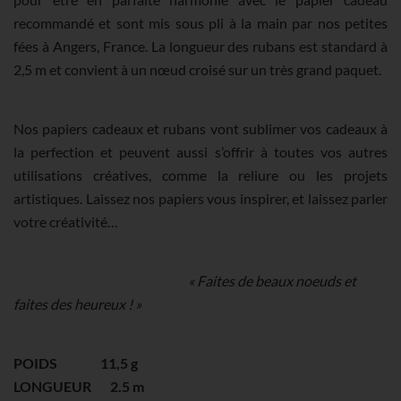
BLANC
recommandé et sont mis sous pli à la main par nos petites
fées à Angers, France. La longueur des rubans est standard à
N°201
2,5 m et convient à un nœud croisé sur un très grand paquet.
(38MM)
Nos papiers cadeaux et rubans vont sublimer vos cadeaux à
la perfection et peuvent aussi s’offrir à toutes vos autres
utilisations créatives, comme la reliure ou les projets
artistiques. Laissez nos papiers vous inspirer, et laissez parler
votre créativité…
« Faites de beaux noeuds et
faites des heureux ! »
POIDS 11,5 g
LONGUEUR 2.5 m