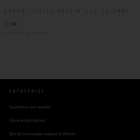
RUBAN FICELLE ROSE N°210 (2.2MM)
2,70
€
AJOUTER AU PANIER
ENTREPRISE
Soumettre une requête
Devenir distributeur
Bon de commande cadeaux d’affaires