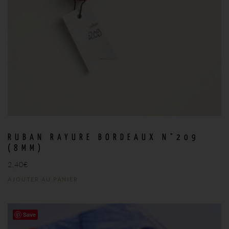
RUBAN RAYURE BORDEAUX N°209
(8MM)
2,40
€
AJOUTER AU PANIER
Save