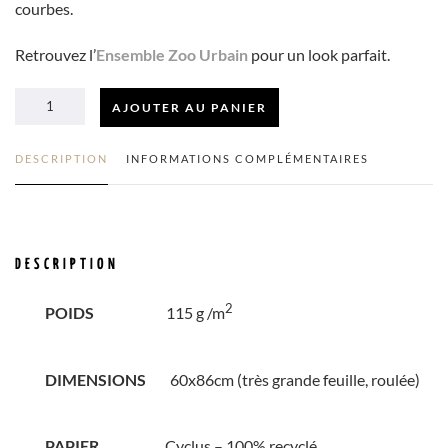
courbes.
Retrouvez l’
Ensemble Zoo Urbain
pour un look parfait.
AJOUTER AU PANIER
QUANTITÉ
DESCRIPTION
INFORMATIONS COMPLÉMENTAIRES
DE
ZOO
DESCRIPTION
URBAIN
2
POIDS
115 g /m
PAPIER
DIMENSIONS
60x86cm (très grande feuille, roulée)
CADEAU
PAPIER
Cyclus – 100% recyclé