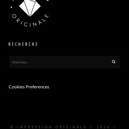
RECHERCHE
Cookies Preferences
© I M P R E S S I O N O R I G I N A L E I 2 0 2 6 I