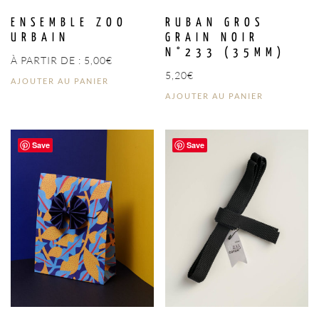
ENSEMBLE ZOO
RUBAN GROS
URBAIN
GRAIN NOIR
N°233 (35MM)
À PARTIR DE :
5,00
€
5,20
€
AJOUTER AU PANIER
AJOUTER AU PANIER
Save
Save