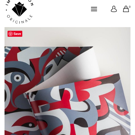
0
Save