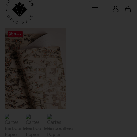
0
Save