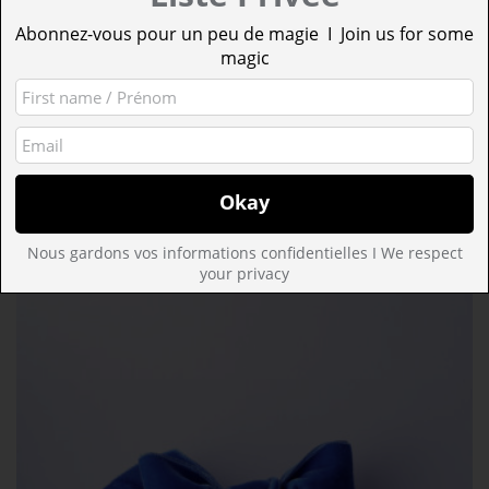
Abonnez-vous pour un peu de magie I Join us for some
magic
LA VIE SOUS LE 1ER EMPIRE PAPIER
CADEAU
7,00
€
AJOUTER AU PANIER
Save
Nous gardons vos informations confidentielles I We respect
your privacy