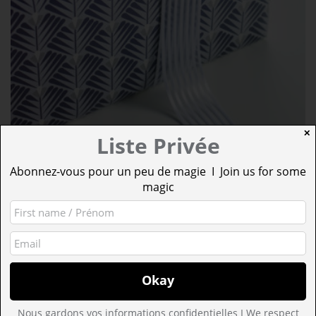
✕
Liste Privée
ENSEMBLE LA CONQUÊTE DU PAON
Abonnez-vous pour un peu de magie I Join us for some
À PARTIR DE :
4,17
€
magic
AJOUTER AU PANIER
Nous gardons vos informations confidentielles I We respect