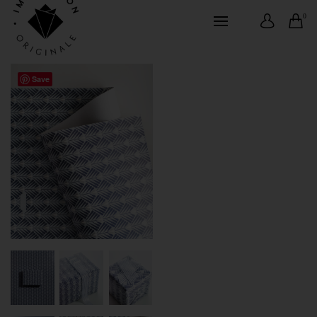
0
Save