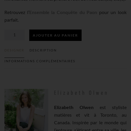
Retrouvez l’
Ensemble la Conquête du Paon
pour un look
parfait.
AJOUTER AU PANIER
QUANTITÉ
DESIGNER
DESCRIPTION
DE
INFORMATIONS COMPLÉMENTAIRES
LA
CONQUÊTE
Elizabeth Olwen
DU
Elizabeth Olwen
est styliste
matières et vit à Toronto, au
PAON
Canada. Inspirée par le monde qui
l’entoure, s’étirant entre sa ville, les