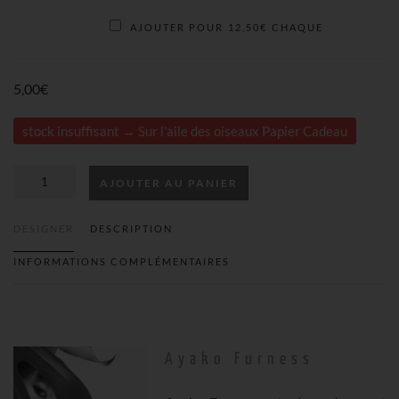
AJOUTER POUR
12,50
€
CHAQUE
5,00
€
stock insuffisant → Sur l'aile des oiseaux Papier Cadeau
AJOUTER AU PANIER
QUANTITÉ
DESIGNER
DESCRIPTION
DE
INFORMATIONS COMPLÉMENTAIRES
ENSEMBLE
SUR
Ayako Furness
L'AILE