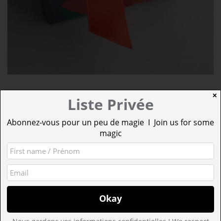
ENSEMBLE SAVANE AU PETIT JOUR
✕
Liste Privée
À PARTIR DE :
5,00
€
Abonnez-vous pour un peu de magie I Join us for some
AJOUTER AU PANIER
magic