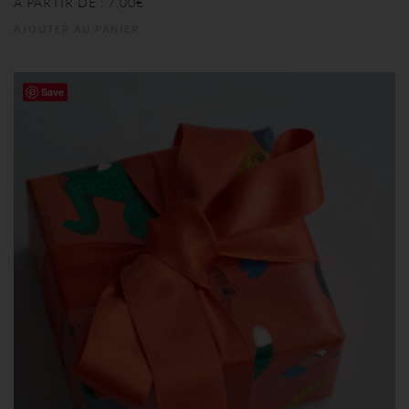
À PARTIR DE :
7,00
€
AJOUTER AU PANIER
Save