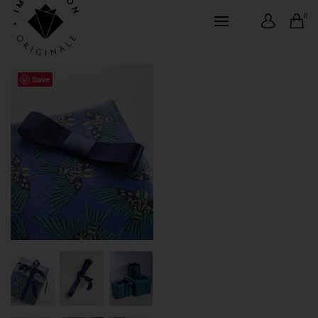
0
Save