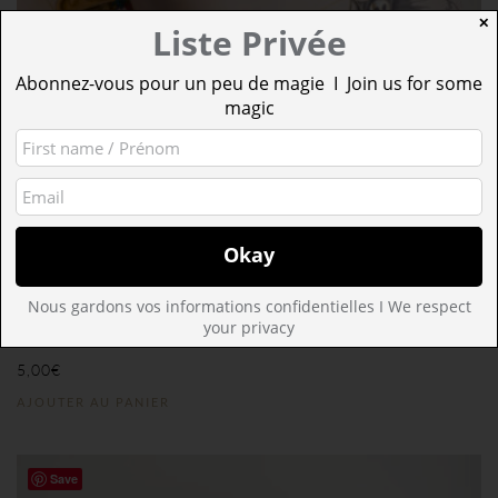
✕
Liste Privée
Abonnez-vous pour un peu de magie I Join us for some
magic
Nous gardons vos informations confidentielles I We respect
A L’ABORDAGE ! PAPIER CADEAU
your privacy
5,00
€
AJOUTER AU PANIER
Save