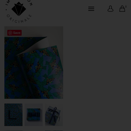
0
Save