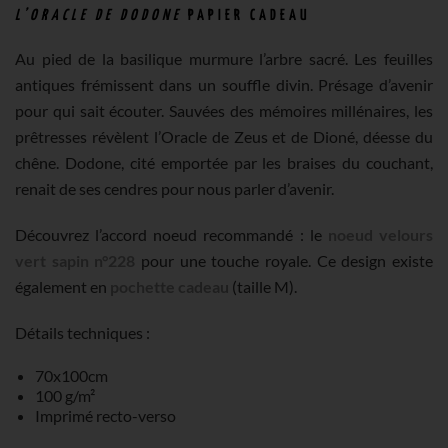
L’ORACLE DE DODONE
PAPIER CADEAU
Au pied de la basilique murmure l’arbre sacré. Les feuilles
antiques frémissent dans un souffle divin. Présage d’avenir
pour qui sait écouter. Sauvées des mémoires millénaires, les
prêtresses révèlent l’Oracle de Zeus et de Dioné, déesse du
chêne. Dodone, cité emportée par les braises du couchant,
renait de ses cendres pour nous parler d’avenir.
Découvrez l’accord noeud recommandé : le
noeud velours
vert sapin n°228
pour une touche royale. Ce design existe
également en
pochette cadeau
(taille M).
Détails techniques :
70x100cm
100 g/m²
Imprimé recto-verso