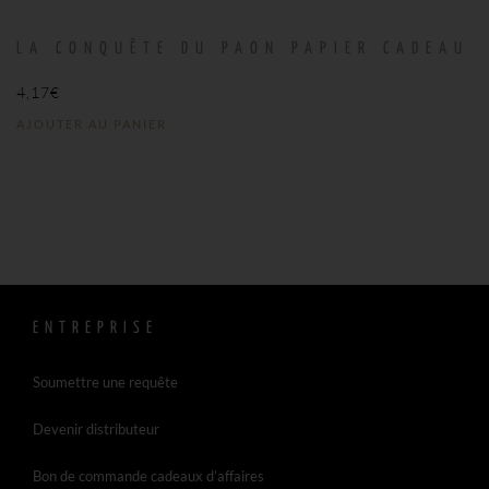
LA CONQUÊTE DU PAON PAPIER CADEAU
4,17
€
AJOUTER AU PANIER
ENTREPRISE
Soumettre une requête
Devenir distributeur
Bon de commande cadeaux d’affaires