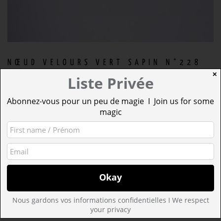
NŒUD VELOURS VERT SAPIN N°228
(L)
✕
Liste Privée
10,42
€
Abonnez-vous pour un peu de magie I Join us for some
AJOUTER AU PANIER
magic
Nous gardons vos informations confidentielles I We respect
your privacy
PRODUITS SIMILAIRES