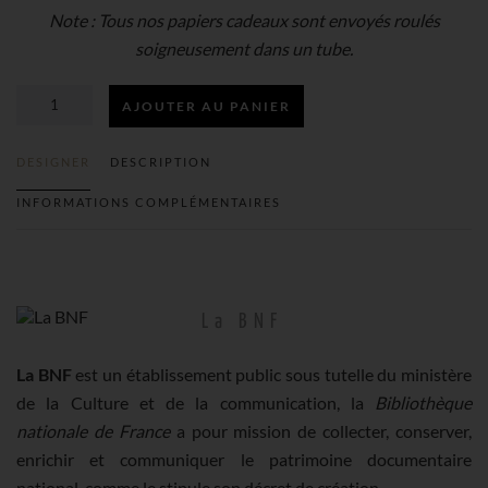
Note : Tous nos papiers cadeaux sont envoyés roulés
soigneusement dans un tube.
AJOUTER AU PANIER
QUANTITÉ
DESIGNER
DESCRIPTION
DE
INFORMATIONS COMPLÉMENTAIRES
L'ORACLE
DE
La BNF
DODONE
La BNF
est un établissement public sous tutelle du ministère
de la Culture et de la communication, la
Bibliothèque
PAPIER
nationale de France
a pour mission de collecter, conserver,
enrichir et communiquer le patrimoine documentaire
CADEAU
national, comme le stipule son décret de création.