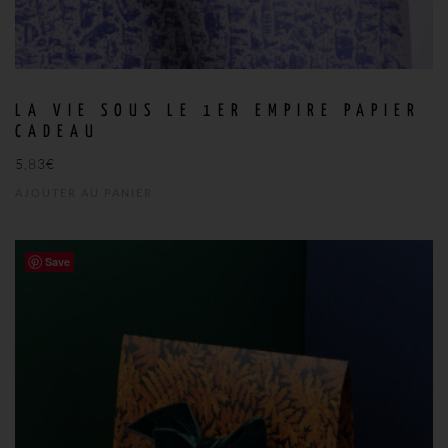
LA VIE SOUS LE 1ER EMPIRE PAPIER
CADEAU
5,83
€
AJOUTER AU PANIER
Save