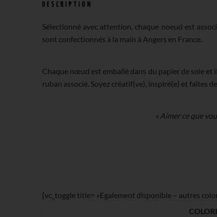
DESCRIPTION
Sélectionné avec attention, chaque noeud est associ
sont confectionnés à la main à Angers en France.
Chaque nœud est emballé dans du papier de soie et il 
ruban associé. Soyez créatif(ve), inspiré(e) et faîtes d
« Aimer ce que vous 
[vc_toggle title= »Egalement disponible – autres co
COLORI