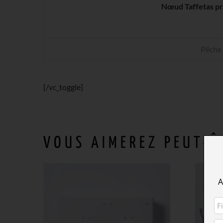
Nœud Taffetas pr
Pêche
[/vc_toggle]
VOUS AIMEREZ PEUT-Ê
A