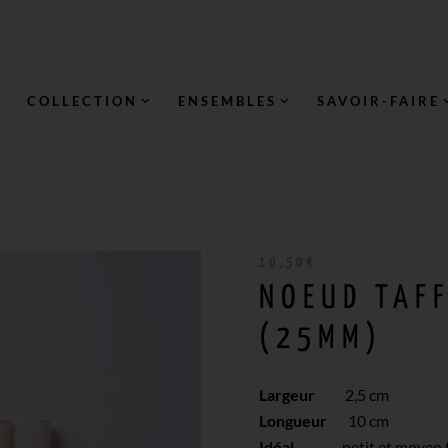
COLLECTION
ENSEMBLES
SAVOIR-FAIRE
10,50
€
NOEUD TAF
(25MM)
Largeur
2,5 cm
Longueur
10 cm
Idéal
petit et moyen f