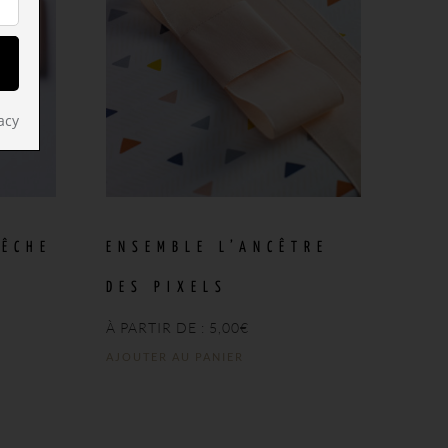
acy
PÊCHE
ENSEMBLE L’ANCÊTRE
DES PIXELS
À PARTIR DE :
5,00
€
AJOUTER AU PANIER