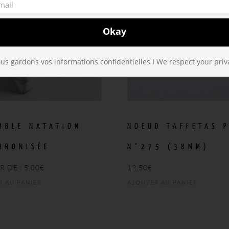
us gardons vos informations confidentielles I We respect your priv
MBLE NATATION
NOEUD TAFFETAS 
HRONISÉE
N°275 (38MM)
R DE :
5,00
€
12,50
€
R AU PANIER
AJOUTER AU PANIER