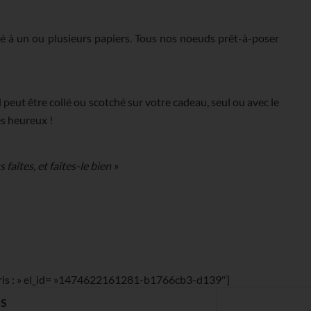
é à un ou plusieurs papiers. Tous nos noeuds prêt-à-poser
peut être collé ou scotché sur votre cadeau, seul ou avec le
es heureux !
faîtes, et faîtes-le bien »
loris : » el_id= »1474622161281-b1766cb3-d139″]
S