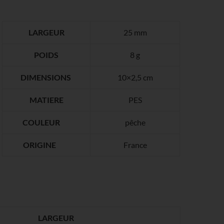
LARGEUR
25 mm
POIDS
8 g
DIMENSIONS
10×2,5 cm
MATIERE
PES
COULEUR
pêche
ORIGINE
France
LARGEUR