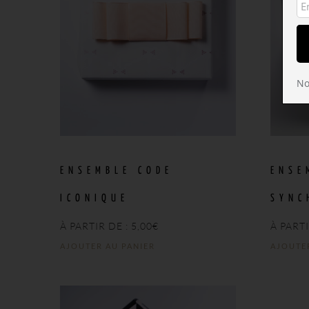
No
ENSEMBLE CODE
ENSE
ICONIQUE
SYNC
À PARTIR DE :
5,00
€
À PARTI
AJOUTER AU PANIER
AJOUTE