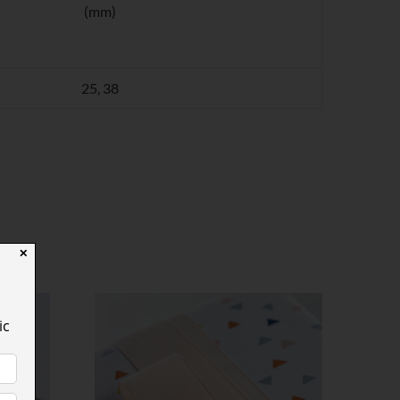
(mm)
25, 38
✕
ic