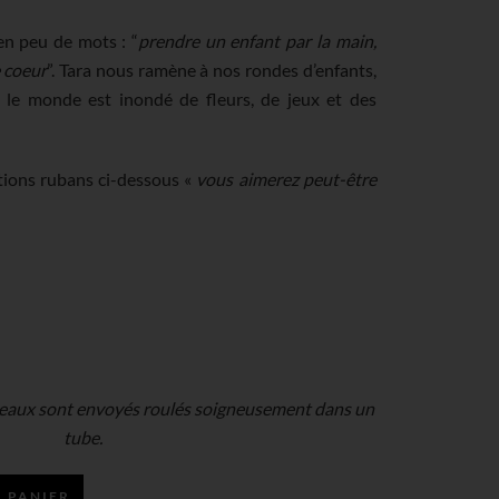
en peu de mots : “
prendre un enfant par la main,
e coeur
”. Tara nous ramène à nos rondes d’enfants,
 le monde est inondé de fleurs, de jeux et des
tions rubans ci-dessous «
vous aimerez peut-être
deaux sont envoyés roulés soigneusement dans un
tube.
 PANIER