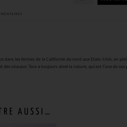
QUANTITÉ
ÉMENTAIRES
DE
RONDE
ENFANTINE
e dans les fermes de la Californie du nord aux Etats-Unis, en ple
PAPIER
 des oiseaux. Tara a toujours aimé la nature, qui est l’une de ses 
CADEAU
TRE AUSSI…