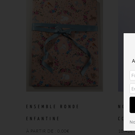
A
ENSEMBLE RONDE
NŒUD
ENFANTINE
COBA
No
À PARTIR DE :
0,00
€
10,42
€