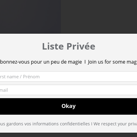
Liste Privée
bonnez-vous pour un peu de magie I Join us for some mag
 VELOURS BLEU
LT N°422 (L)
us gardons vos informations confidentielles I We respect your priv