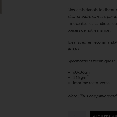
Nos amis danois le disent 
c’est prendre sa mère par l
innocentes et candides où
baisers de notre maman.
Idéal avec les recommanda
aussi »
.
Spécifications techniques :
60x86cm
115 g/m²
Imprimé recto-verso
Note : Tous nos papiers ca
AJOUTER AU