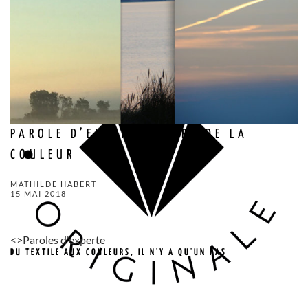
PAROLE D’EXPERT : L’ART DE LA
COULEUR
MATHILDE HABERT
15 MAI 2018
<>Paroles d'experte
DU TEXTILE AUX COULEURS, IL N'Y A QU'UN PAS