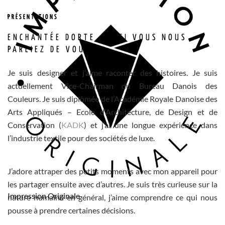
PRÉSENTATIONS
ENCHANTÉE DORTE, ET SI VOUS NOUS
PARLIEZ DE VOUS ?
Je suis designer et j’aime raconter des histoires. Je suis
actuellement Vice-Chairman du Bureau Danois des
Couleurs. Je suis diplômée de l’Académie Royale Danoise des
Arts Appliqués – Ecole d’Architecture, de Design et de
Conservation (
KADK
) et j’ai une longue expérience dans
l’industrie textile pour des sociétés de luxe.
J’adore attraper des petits moments avec mon appareil pour
les partager ensuite avec d’autres. Je suis très curieuse sur la
Impression Originale
nature humaine en général, j’aime comprendre ce qui nous
pousse à prendre certaines décisions.