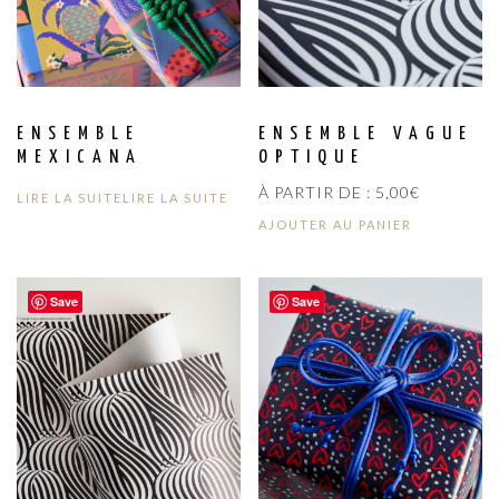
ENSEMBLE
ENSEMBLE VAGUE
MEXICANA
OPTIQUE
À PARTIR DE :
5,00
€
LIRE LA SUITE
LIRE LA SUITE
AJOUTER AU PANIER
Save
Save