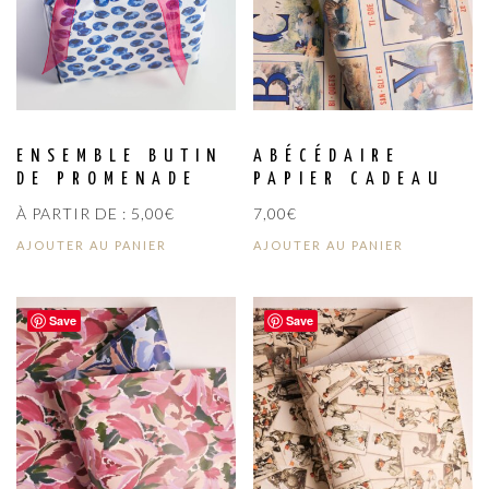
ENSEMBLE BUTIN
ABÉCÉDAIRE
DE PROMENADE
PAPIER CADEAU
À PARTIR DE :
5,00
€
7,00
€
AJOUTER AU PANIER
AJOUTER AU PANIER
Save
Save